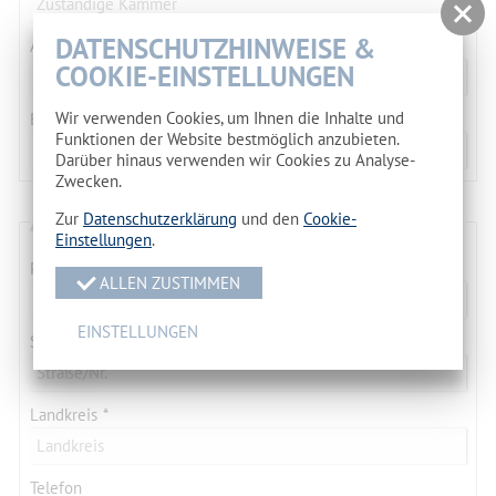
DATENSCHUTZHINWEISE &
Ausbilder/ Ansprechpartner
COOKIE-EINSTELLUNGEN
Wir verwenden Cookies, um Ihnen die Inhalte und
Bezeichnung des Ausbildungsbetriebes
Funktionen der Website bestmöglich anzubieten.
Darüber hinaus verwenden wir Cookies zu Analyse-
Zwecken.
ANSCHRIFT HAUPTBETRIEB
Zur
Datenschutzerklärung
und den
Cookie-
Einstellungen
.
PLZ/Ort
ALLEN ZUSTIMMEN
EINSTELLUNGEN
Straße/Nr.
Landkreis
Telefon