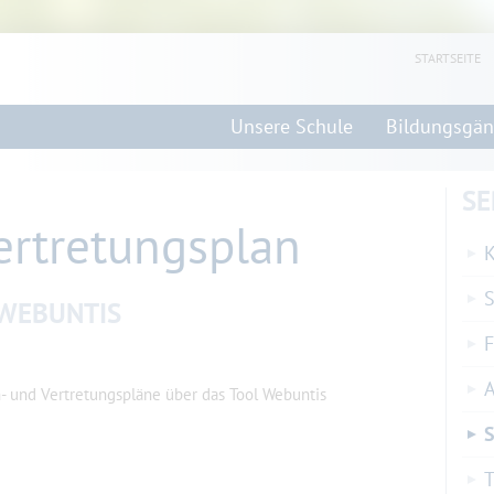
STARTSEITE
Unsere Schule
Bildungsgä
SE
ertretungsplan
K
 WEBUNTIS
F
 und Vertretungspläne über das Tool Webuntis
S
T