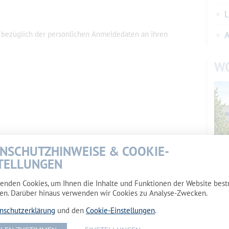
L
bezüglich der persönlichen Anmeldedaten an ihren
A
W
NSCHUTZHINWEISE & COOKIE-
TELLUNGEN
Wohn
enden Cookies, um Ihnen die Inhalte und Funktionen der Website bes
Maka
en. Darüber hinaus verwenden wir Cookies zu Analyse-Zwecken.
nschutzerklärung
und den
Cookie-Einstellungen
.