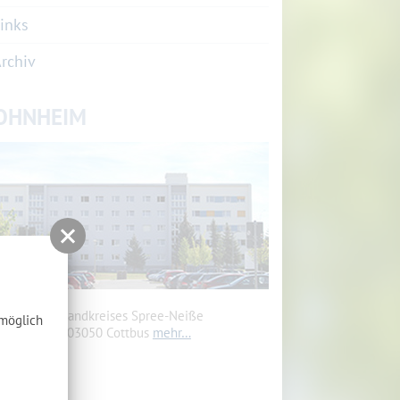
inks
rchiv
OHNHEIM
heim des Landkreises Spree-Neiße
tmöglich
renkostr. 5, 03050 Cottbus
mehr…