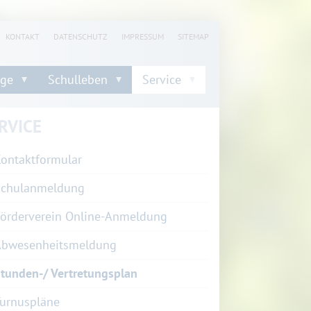
KONTAKT
DATENSCHUTZ
IMPRESSUM
SITEMAP
nge
Schulleben
Service
RVICE
ontaktformular
Schulanmeldung
örderverein Online-Anmeldung
Abwesenheitsmeldung
tunden-/ Vertretungsplan
urnuspläne