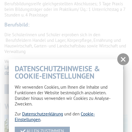
Berufsbildungsreife gleichgestellten Abschlusses; 3 Tage Praxis
beim Bildungsträger oder im Praktikum/ Üq.: 1 Unterrichtstag a 7
Stunden u. 4 Praxistage
Berufsbild:
Die Schülerinnen und Schüler erproben sich in den
Berufsfeldern Handel und Lager, Körperpflege, Ernährung und
Hauswirtschaft, Garten- und Landschaftsbau sowie Wirtschaft und
Verwaltung
Weitere Informationen sind auf den Seiten der
DATENSCHUTZHINWEISE &
Landesarbeitsgemeinschaft der Industrie- und Handelskammern
des Landes Brandenburg
zu finden.
COOKIE-EINSTELLUNGEN
Wir verwenden Cookies, um Ihnen die Inhalte und
ZURÜCK
Funktionen der Website bestmöglich anzubieten.
Darüber hinaus verwenden wir Cookies zu Analyse-
Zwecken.
WOHNHEIM
Zur
Datenschutzerklärung
und den
Cookie-
Einstellungen
.
ALLEN ZUSTIMMEN