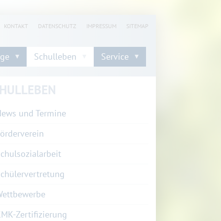
KONTAKT
DATENSCHUTZ
IMPRESSUM
SITEMAP
nge
Schulleben
Service
HULLEBEN
ews und Termine
örderverein
chulsozialarbeit
chülervertretung
Wettbewerbe
MK-Zertifizierung