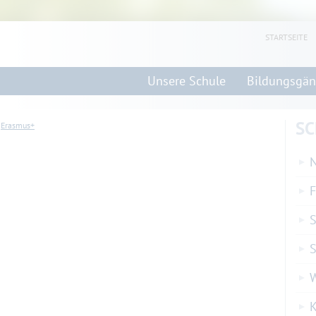
STARTSEITE
Unsere Schule
Bildungsgä
SC
Erasmus+
N
F
S
S
K