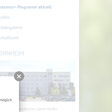
rasmus+-Programm aktuell
rchiv
ildergalerie
Schulhund
OHNHEIM
tmöglich
heim des Landkreises Spree-Neiße