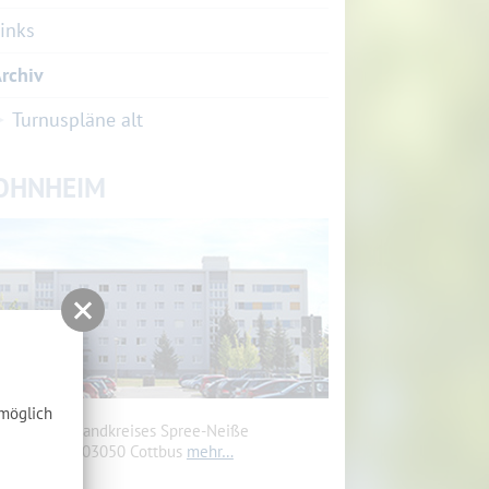
inks
rchiv
Turnuspläne alt
OHNHEIM
tmöglich
heim des Landkreises Spree-Neiße
renkostr. 5, 03050 Cottbus
mehr…