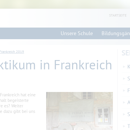
STARTSEITE
Unsere Schule
Bildungsgä
SE
Frankreich 2019
tikum in Frankreich
K
F
Frankreich hat eine
halt begeisterte
e es? Weiter
e dazu gibt bei uns
S
T