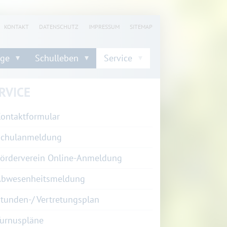
KONTAKT
DATENSCHUTZ
IMPRESSUM
SITEMAP
nge
Schulleben
Service
RVICE
ontaktformular
Schulanmeldung
örderverein Online-Anmeldung
Abwesenheitsmeldung
tunden-/ Vertretungsplan
urnuspläne