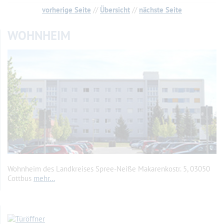
vorherige Seite
//
Übersicht
//
nächste Seite
WOHNHEIM
Wohnheim des Landkreises Spree-Neiße Makarenkostr. 5, 03050
Cottbus
mehr…