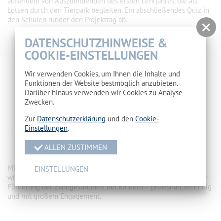
außerdem von Auszubildenden des ersten Lehrjahres, die als
Lotsen durch den Tierpark begleiten. Ein abschließendes Quiz in
den Schulen rundet den Projekttag ab.
DATENSCHUTZHINWEISE &
COOKIE-EINSTELLUNGEN
Wir verwenden Cookies, um Ihnen die Inhalte und
Funktionen der Website bestmöglich anzubieten.
Darüber hinaus verwenden wir Cookies zu Analyse-
Zwecken.
Zur
Datenschutzerklärung
und den
Cookie-
Einstellungen
.
ALLEN ZUSTIMMEN
Mit dieser Aktion leisten die angehenden Fachkräfte einen
EINSTELLUNGEN
wichtigen Beitrag zur frühzeitigen Aufklärung und nachhaltigen
Förderung der Zahngesundheit bei Kindern – praxisnah, lebendig
und mit großem Engagement.