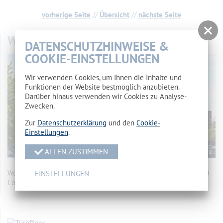
vorherige Seite
//
Übersicht
//
nächste Seite
WOHNHEIM
DATENSCHUTZHINWEISE &
COOKIE-EINSTELLUNGEN
Wir verwenden Cookies, um Ihnen die Inhalte und
Funktionen der Website bestmöglich anzubieten.
Darüber hinaus verwenden wir Cookies zu Analyse-
Zwecken.
Zur
Datenschutzerklärung
und den
Cookie-
Einstellungen
.
ALLEN ZUSTIMMEN
Wohnheim des Landkreises Spree-Neiße Makarenkostr. 5, 03050
EINSTELLUNGEN
Cottbus
mehr…