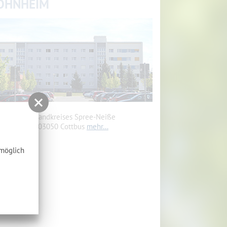
OHNHEIM
heim des Landkreises Spree-Neiße
renkostr. 5, 03050 Cottbus
mehr…
tmöglich