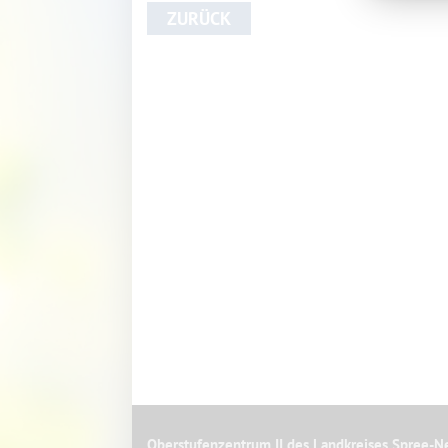
ZURÜCK
Oberstufenzentrum II des Landkreises Spree-N