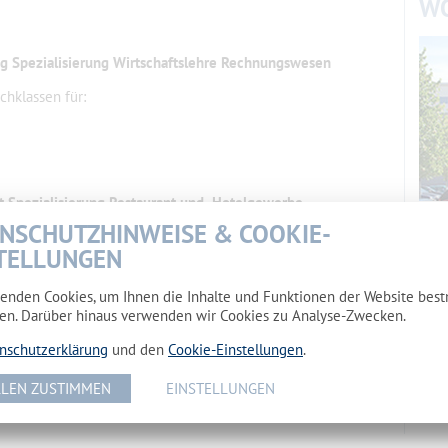
W
ng Spezialisierung Wirtschaftslehre Rechnungswesen
chklassen für:
ft Spezialisierung Restaurant und Hotelgewerbe
NSCHUTZHINWEISE & COOKIE-
Wohn
achklassen für:
Maka
TELLUNGEN
ngsgastronomie
enden Cookies, um Ihnen die Inhalte und Funktionen der Website bes
en. Darüber hinaus verwenden wir Cookies zu Analyse-Zwecken.
 des OSZ II SPN:
nschutzerklärung
und den
Cookie-Einstellungen
.
5 8669434042
LEN ZUSTIMMEN
EINSTELLUNGEN