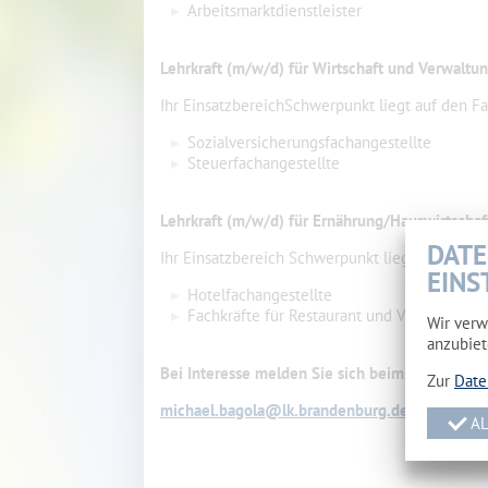
Arbeitsmarktdienstleister
Lehrkraft (m/w/d) für Wirtschaft und Verwaltu
Ihr EinsatzbereichSchwerpunkt liegt auf den Fa
Sozialversicherungsfachangestellte
Steuerfachangestellte
Lehrkraft (m/w/d) für Ernährung/Hauswirtscha
DATE
Ihr Einsatzbereich Schwerpunkt liegt auf den F
EINS
Hotelfachangestellte
Fachkräfte für Restaurant und Veranstaltu
Wir verw
anzubiet
Bei Interesse melden Sie sich beim Schulleiter
Zur
Date
michael.bagola@lk.brandenburg.de
oder 035
AL