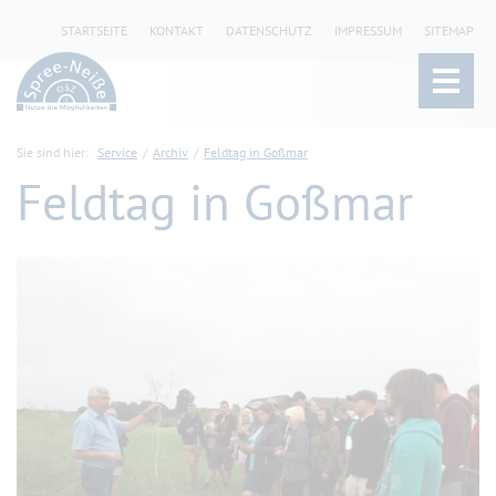
STARTSEITE
KONTAKT
DATENSCHUTZ
IMPRESSUM
SITEMAP
Sie sind hier:
Service
Archiv
Feldtag in Goßmar
Feldtag in Goßmar