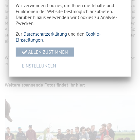
Wir verwenden Cookies, um Ihnen die Inhalte und
Schülern die Möglichkeit die Agrargenossenschaft Goßmar zu
Funktionen der Website bestmöglich anzubieten.
besichtigen. Diese Gelegenheit wird nur wenigen eröffnet und
Darüber hinaus verwenden wir Cookies zu Analyse-
die Lehrlinge unseres Abschlussjahrganges nutzten die gebotene
Zwecken.
Möglichkeit sehr intensiv. Häufig wurde diskutiert, was auf den
Ausbildungsbetrieben eventuell anders gemacht wird. So
Zur
Datenschutzerklärung
und den
Cookie-
reflektierten sie sowohl diesen Betrieb, besonders aber den
Einstellungen
.
eigenen Betrieb.
ALLEN ZUSTIMMEN
Wir danken den Organisatoren und dem Betrieb für diese
erfolgreiche Exkursion.
EINSTELLUNGEN
Weitere spannende Fotos findet ihr hier: