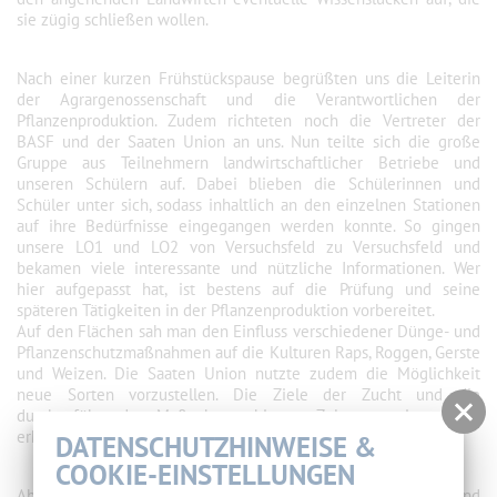
sie zügig schließen wollen.
Nach einer kurzen Frühstückspause begrüßten uns die Leiterin
der Agrargenossenschaft und die Verantwortlichen der
Pflanzenproduktion. Zudem richteten noch die Vertreter der
BASF und der Saaten Union an uns. Nun teilte sich die große
Gruppe aus Teilnehmern landwirtschaftlicher Betriebe und
unseren Schülern auf. Dabei blieben die Schülerinnen und
Schüler unter sich, sodass inhaltlich an den einzelnen Stationen
auf ihre Bedürfnisse eingegangen werden konnte. So gingen
unsere LO1 und LO2 von Versuchsfeld zu Versuchsfeld und
bekamen viele interessante und nützliche Informationen. Wer
hier aufgepasst hat, ist bestens auf die Prüfung und seine
späteren Tätigkeiten in der Pflanzenproduktion vorbereitet.
Auf den Flächen sah man den Einfluss verschiedener Dünge- und
Pflanzenschutzmaßnahmen auf die Kulturen Raps, Roggen, Gerste
und Weizen. Die Saaten Union nutzte zudem die Möglichkeit
neue Sorten vorzustellen. Die Ziele der Zucht und die
durchzuführenden Maßnahmen bis zur Zulassung einer Sorte
erklärten die Mitarbeiter sehr anschaulich.
DATENSCHUTZHINWEISE &
COOKIE-EINSTELLUNGEN
Abschließend bot sich den interessierten Schülerinnen und