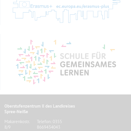
Oberstufenzentrum II des Landkreises
Spree-Neiße
Makarenkostr.
Telefon: 0355
8/9
8669434043