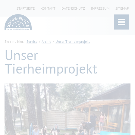
STARTSEITE
KONTAKT
DATENSCHUTZ
IMPRESSUM
SITEMAP
Sie sind hier:
Service
Archiv
Unser Tierheimprojekt
Unser
Tierheimprojekt