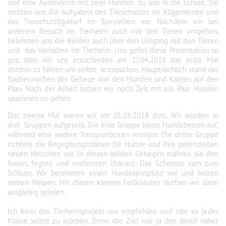
und eine Ausbilderin mit zwei Hunden zu uns in die Schule. Sie
stellten uns die Aufgaben des Tierschutzes im Allgemeinen und
das Tierschutzligadorf im Speziellen vor. Nachdem wir bei
unserem Besuch im Tierheim auch mit den Tieren umgehen,
belehrten uns die Beiden auch über den Umgang mit den Tieren
und das Verhalten im Tierheim. Uns gefiel diese Präsentation so
gut, dass wir uns entschieden am 27.04.2018 das erste Mal
dorthin zu fahren um selbst anzupacken. Hauptsächlich stand das
Saubermachen der Gehege von den Hunden und Katzen auf den
Plan. Nach der Arbeit hatten wir noch Zeit mit ein Paar Hunden
spazieren zu gehen.
Das zweite Mal waren wir am 01.06.2018 dort. Wir wurden in
drei Gruppen aufgeteilt. Die eine Gruppe baute Hundebetten auf,
während eine andere Transportboxen reinigte. Die dritte Gruppe
richtete die Begegnungsstätten für Hunde und ihre potenziellen
neuen Herrchen vor. In diesen beiden Gehegen mähten sie den
Rasen, fegten und entfernten Unkraut. Das Schönste kam zum
Schluss. Wir bereiteten einen Hundespielplatz vor und holten
sieben Welpen. Mit diesen kleinen Fellknäulen durften wir dann
ausgiebig spielen.
Ich kann das Tierheimprojekt nur empfehlen und rate es jeder
Klasse selbst zu erleben. Denn das Ziel war ja den Beruf näher